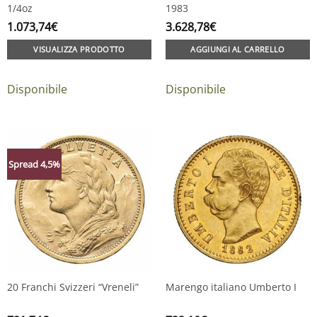
1/4oz
1983
1.073,74
€
3.628,78
€
VISUALIZZA PRODOTTO
AGGIUNGI AL CARRELLO
Disponibile
Disponibile
Spread 4,5%
20 Franchi Svizzeri “Vreneli”
Marengo italiano Umberto I