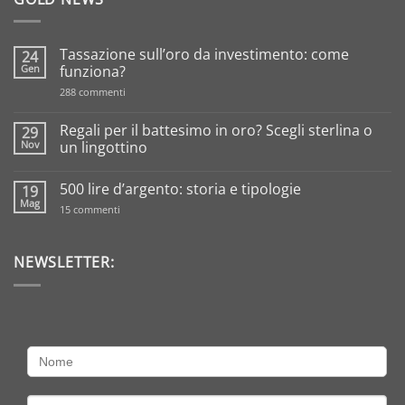
Tassazione sull’oro da investimento: come
24
Gen
funziona?
su
288 commenti
Tassazione
sull’oro
da
Regali per il battesimo in oro? Scegli sterlina o
29
investimento:
Nov
un lingottino
come
funziona?
Nessun
commento
500 lire d’argento: storia e tipologie
19
su
Regali
Mag
su
15 commenti
per
500
il
lire
battesimo
d’argento:
in
storia
NEWSLETTER:
oro?
e
Scegli
tipologie
sterlina
o
un
lingottino