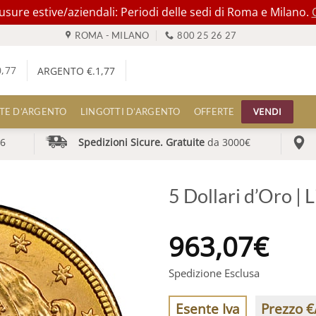
ure estive/aziendali: Periodi delle sedi di Roma e Milano.
ROMA - MILANO
800 25 26 27
0,77
ARGENTO €.
1,77
VENDI
TE D’ARGENTO
LINGOTTI D’ARGENTO
OFFERTE
6
Spedizioni Sicure. Gratuite
da 3000€
5 Dollari d’Oro | 
963,07
€
Spedizione Esclusa
Esente Iva
Prezzo €