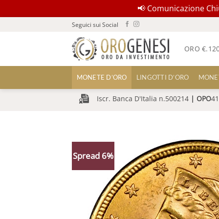
📢 Comunicazione Chius
Salta
Seguici sui Social
ai
contenuti
ORO €.
12
MONETE D’ORO
LINGOTTI D’ORO
MONE
Iscr. Banca D'Italia n.500214
|
OPO
41
Spread 6%