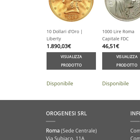
10 Dollari d’Oro |
1000 Lire Roma
Liberty
Capitale FDC
1.890,03
€
46,51
€
VISUALIZZA
VISUALIZZA
PRODOTTO
PRODOTTO
Disponibile
Disponibile
OROGENESI SRL
INF
Roma
(Sede Centrale)
Com
Via Subiaco, 11A
Com