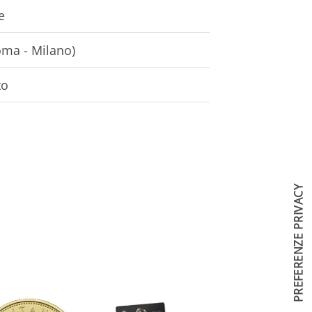
e
oma - Milano)
to