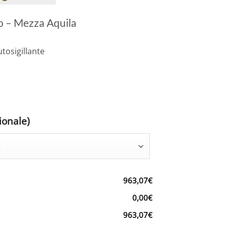
o – Mezza Aquila
utosigillante
ionale)
963,07€
0,00€
963,07€