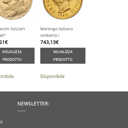
anchi Svizzeri
Marengo italiano
eli”
Umberto I
61
€
743,13
€
VISUALIZZA
VISUALIZZA
PRODOTTO
PRODOTTO
onibile
Disponibile
NEWSLETTER:
da