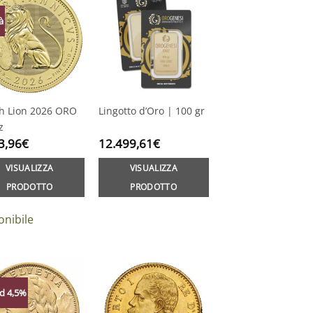
à
sh Lion 2026 ORO
Lingotto d’Oro | 100 gr
z
3,96
€
12.499,61
€
VISUALIZZA
VISUALIZZA
PRODOTTO
PRODOTTO
onibile
d 4,5%