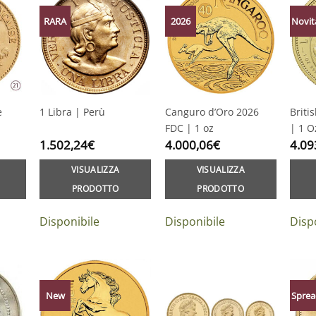
RARA
2026
Novit
e
1 Libra | Perù
Canguro d’Oro 2026
Briti
FDC | 1 oz
| 1 O
1.502,24
€
4.000,06
€
4.09
VISUALIZZA
VISUALIZZA
PRODOTTO
PRODOTTO
Disponibile
Disponibile
Disp
New
Sprea