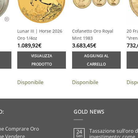
Lunar III | Horse 2026
Cofanetto Oro Royal
20 Fr
Oro 1/4oz
Mint 1983
“Vren
1.089,92
€
3.683,45
€
732,
VISUALIZZA
AGGIUNGI AL
PRODOTTO
CARRELLO
Disponibile
Disponibile
Disp
O:
GOLD NEWS
e Comprare Oro
Tassazione sull’oro 
24
e Vendere
Gen
investimento: come