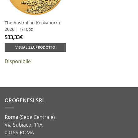
The Australian Kookaburra
2026 | 1/10oz
533,33
€
VISUALIZZA PRODOTTO
Disponibile
OROGENESI SRL
Roma
(Sede Centrale)
Via Subiaco, 11A
00159 ROMA