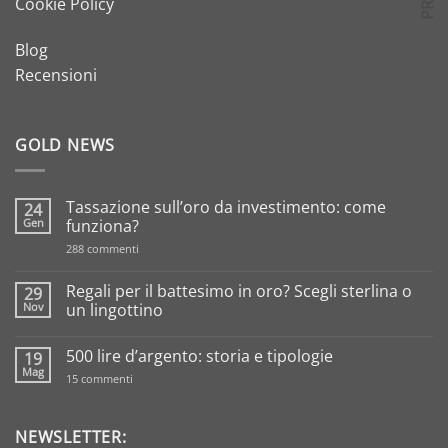
Cookie Policy
Blog
Recensioni
GOLD NEWS
Tassazione sull’oro da investimento: come
24
Gen
funziona?
su
288 commenti
Tassazione
sull’oro
da
Regali per il battesimo in oro? Scegli sterlina o
29
investimento:
Nov
un lingottino
come
funziona?
Nessun
commento
500 lire d’argento: storia e tipologie
19
su
Regali
Mag
su
15 commenti
per
500
il
lire
battesimo
d’argento:
in
storia
NEWSLETTER:
oro?
e
Scegli