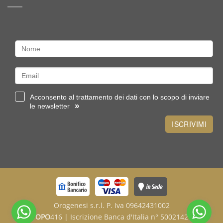
tipologie
sterlina
o
un
lingottino
Acconsento al trattamento dei dati con lo scopo di inviare
»
le newsletter
ISCRIVIMI
Orogenesi s.r.l. P. Iva 09642431002
OPO
416 | Iscrizione Banca d'Italia n° 5002142