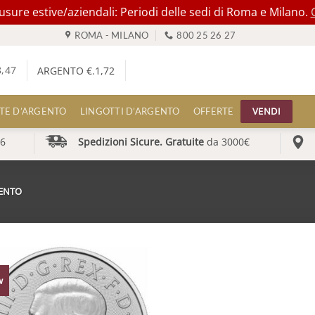
ure estive/aziendali: Periodi delle sedi di Roma e Milano.
ROMA - MILANO
800 25 26 27
8,47
ARGENTO €.
1,72
VENDI
TE D’ARGENTO
LINGOTTI D’ARGENTO
OFFERTE
6
Spedizioni Sicure. Gratuite
da 3000€
GENTO
w