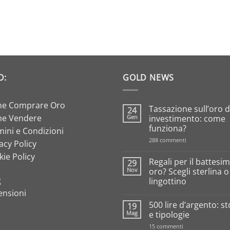
O:
GOLD NEWS
e Comprare Oro
Tassazione sull’oro 
24
e Vendere
Gen
investimento: come
funziona?
ini e Condizioni
su
288 commenti
acy Policy
Tassazione
sull’oro
ie Policy
da
Regali per il battesim
29
investimento:
Nov
oro? Scegli sterlina 
come
g
lingottino
funziona?
ensioni
Nessun
commento
500 lire d’argento: st
19
su
Regali
Mag
e tipologie
per
il
su
15 commenti