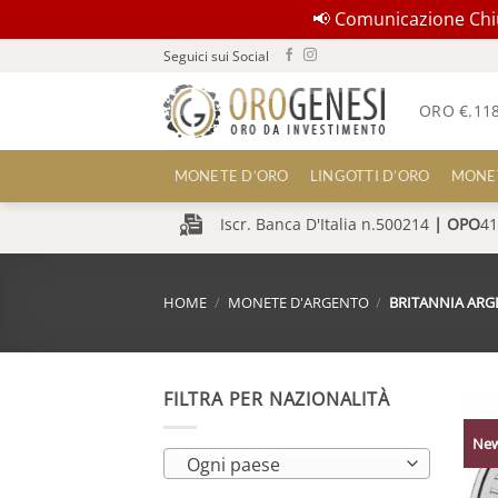
📢 Comunicazione Chius
Salta
Seguici sui Social
ai
contenuti
ORO €.
11
MONETE D’ORO
LINGOTTI D’ORO
MONE
Iscr. Banca D'Italia n.500214
|
OPO
41
HOME
/
MONETE D'ARGENTO
/
BRITANNIA AR
FILTRA PER NAZIONALITÀ
Ne
Ogni paese