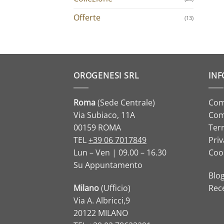
Offerte
(13)
OROGENESI SRL
INF
Roma
(Sede Centrale)
Com
Via Subiaco, 11A
Com
00159 ROMA
Term
TEL
+39 06 7017849
Priv
Lun – Ven | 09.00 – 16.30
Cook
Su Appuntamento
Blo
Milano
(Ufficio)
Rec
Via A. Albricci,9
20122 MILANO