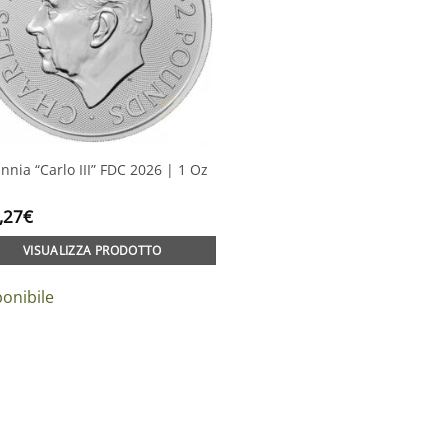
annia “Carlo III” FDC 2026 | 1 Oz
,27
€
VISUALIZZA PRODOTTO
onibile