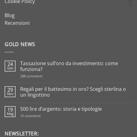
Cookie Policy
Blog
Recensioni
GOLD NEWS
Tassazione sull’oro da investimento: come
24
Gen
funziona?
su
288 commenti
Tassazione
sull’oro
da
Regali per il battesimo in oro? Scegli sterlina o
29
investimento:
Nov
un lingottino
come
funziona?
Nessun
commento
500 lire d’argento: storia e tipologie
19
su
Regali
Mag
su
15 commenti
per
500
il
lire
battesimo
d’argento:
in
storia
NEWSLETTER:
oro?
e
Scegli