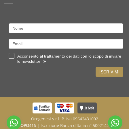
tipologie
sterlina
o
un
lingottino
Acconsento al trattamento dei dati con lo scopo di inviare
»
le newsletter
ISCRIVIMI
Orogenesi s.r.l. P. Iva 09642431002
OPO
416 | Iscrizione Banca d'Italia n° 5002142