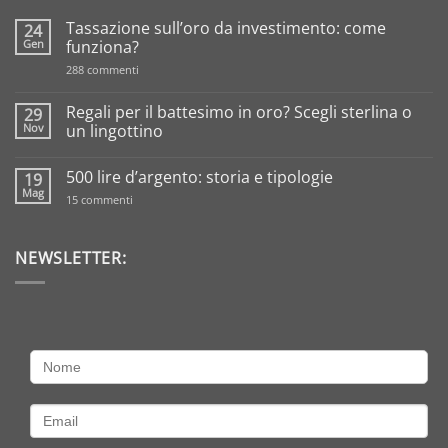
Tassazione sull’oro da investimento: come
24
Gen
funziona?
su
288 commenti
Tassazione
sull’oro
da
Regali per il battesimo in oro? Scegli sterlina o
29
investimento:
Nov
un lingottino
come
funziona?
Nessun
commento
500 lire d’argento: storia e tipologie
19
su
Regali
Mag
su
15 commenti
per
500
il
lire
battesimo
d’argento:
in
storia
NEWSLETTER:
oro?
e
Scegli
tipologie
sterlina
o
un
lingottino