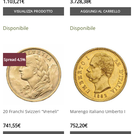
1.103,21
€
3.728,38
€
VISUALIZZA PRODOTTO
AGGIUNGI AL CARRELLO
Disponibile
Disponibile
Spread 4,5%
20 Franchi Svizzeri “Vreneli”
Marengo italiano Umberto I
741,55
€
752,20
€