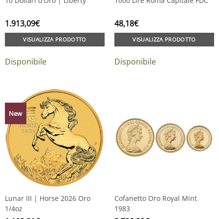
10 Dollari d’Oro | Liberty
1000 Lire Roma Capitale FDC
1.913,09
€
48,18
€
VISUALIZZA PRODOTTO
VISUALIZZA PRODOTTO
Disponibile
Disponibile
New
Lunar III | Horse 2026 Oro
Cofanetto Oro Royal Mint
1/4oz
1983