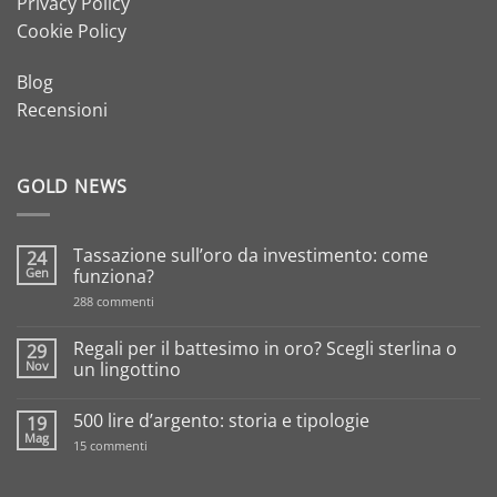
Privacy Policy
Cookie Policy
Blog
Recensioni
GOLD NEWS
Tassazione sull’oro da investimento: come
24
Gen
funziona?
su
288 commenti
Tassazione
sull’oro
da
Regali per il battesimo in oro? Scegli sterlina o
29
investimento:
Nov
un lingottino
come
funziona?
Nessun
commento
500 lire d’argento: storia e tipologie
19
su
Regali
Mag
su
15 commenti
per
500
il
lire
battesimo
d’argento:
in