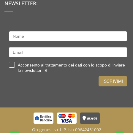
storia
NEWSLETTER:
oro?
e
Scegli
tipologie
sterlina
o
un
lingottino
Acconsento al trattamento dei dati con lo scopo di inviare
»
le newsletter
ISCRIVIMI
Orogenesi s.r.l. P. Iva 09642431002