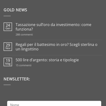
GOLD NEWS
Tassazione sull’oro da investimento: come
24
Gen
funziona?
su
288 commenti
Tassazione
sull’oro
da
Regali per il battesimo in oro? Scegli sterlina o
29
investimento:
Nov
un lingottino
come
funziona?
Nessun
commento
500 lire d’argento: storia e tipologie
19
su
Regali
Mag
su
15 commenti
per
500
il
lire
battesimo
d’argento:
in
storia
NEWSLETTER:
oro?
e
Scegli
tipologie
sterlina
o
un
lingottino