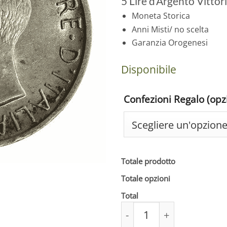
5 Lire d’Argento Vittor
Moneta Storica
Anni Misti/ no scelta
Garanzia Orogenesi
Disponibile
Confezioni Regalo (opz
Totale prodotto
Totale opzioni
Total
5 lire d'argento Vittori