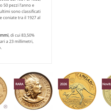
 50 pezzi l’anno e
ultimi sono classificati
 coniate tra il 1927 al
rammi
, di cui 83,50%
ri a 23 millimetri,
.
RARA
2026
Novit