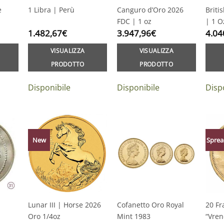
e
1 Libra | Perù
Canguro d’Oro 2026
Briti
FDC | 1 oz
| 1 O
1.482,67
€
3.947,96
€
4.04
VISUALIZZA
VISUALIZZA
PRODOTTO
PRODOTTO
Disponibile
Disponibile
Disp
New
Sprea
Lunar III | Horse 2026
Cofanetto Oro Royal
20 Fr
Oro 1/4oz
Mint 1983
“Vren