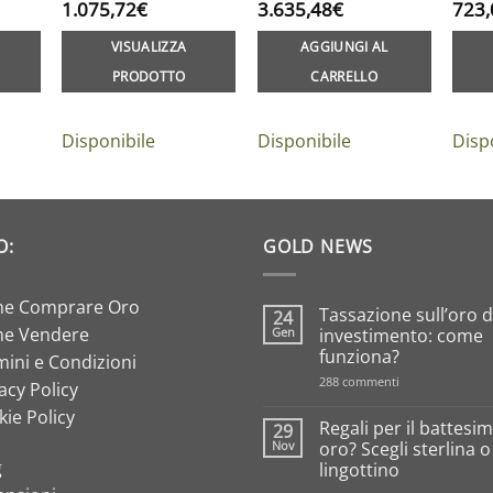
1.075,72
€
3.635,48
€
723,
VISUALIZZA
AGGIUNGI AL
PRODOTTO
CARRELLO
Disponibile
Disponibile
Disp
O:
GOLD NEWS
e Comprare Oro
Tassazione sull’oro 
24
e Vendere
Gen
investimento: come
funziona?
ini e Condizioni
su
288 commenti
acy Policy
Tassazione
sull’oro
ie Policy
da
Regali per il battesim
29
investimento:
Nov
oro? Scegli sterlina 
come
g
lingottino
funziona?