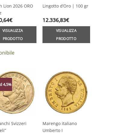
sh Lion 2026 ORO
Lingotto d’Oro | 100 gr
z
0,64
€
12.336,83
€
VISUALIZZA
VISUALIZZA
PRODOTTO
PRODOTTO
onibile
d 4,5%
anchi Svizzeri
Marengo italiano
eli”
Umberto I