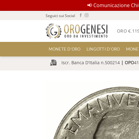
📢 Comunicazione Chius
Salta
Seguici sui Social
ai
contenuti
ORO €.
11
MONETE D’ORO
LINGOTTI D’ORO
MONE
Iscr. Banca D'Italia n.500214
|
OPO
41