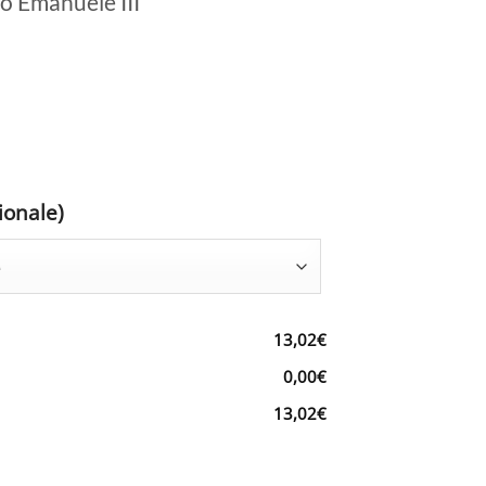
io Emanuele III
ionale)
13,02€
0,00€
13,02€
o Emanuele III quantità