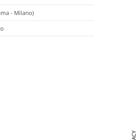
oma - Milano)
to