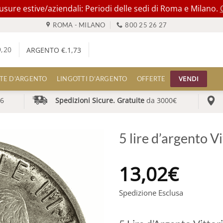
ure estive/aziendali: Periodi delle sedi di Roma e Milano.
ROMA - MILANO
800 25 26 27
9,20
ARGENTO €.
1,73
VENDI
TE D’ARGENTO
LINGOTTI D’ARGENTO
OFFERTE
6
Spedizioni Sicure. Gratuite
da 3000€
5 lire d’argento V
13,02
€
Spedizione Esclusa