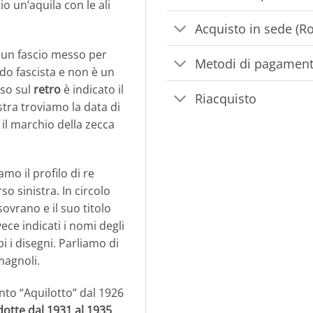
o un’aquila con le ali
Acquisto in sede (R
 un fascio messo per
Metodi di pagamen
do fascista e non è un
sso sul
retro
è indicato il
Riacquisto
stra troviamo la data di
 il marchio della zecca
amo il profilo di re
so sinistra. In circolo
sovrano e il suo titolo
ece indicati i nomi degli
i i disegni. Parliamo di
magnoli.
gento “Aquilotto” dal 1926
dotte dal 1931 al 1935
,