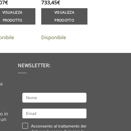
07
€
733,45
€
VISUALIZZA
VISUALIZZA
PRODOTTO
PRODOTTO
onibile
Disponibile
NEWSLETTER:
da
o in
o un
Acconsento al trattamento dei