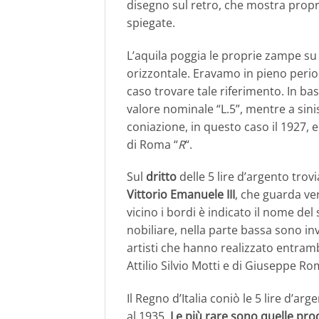
disegno sul retro, che mostra propri
spiegate.
L’aquila poggia le proprie zampe su
orizzontale. Eravamo in pieno perio
caso trovare tale riferimento. In ba
valore nominale “L.5”, mentre a sini
coniazione, in questo caso il 1927, e
di Roma “
R
“.
Sul
dritto
delle 5 lire d’argento trovi
Vittorio Emanuele III
, che guarda ver
vicino i bordi è indicato il nome del 
nobiliare, nella parte bassa sono inv
artisti che hanno realizzato entramb
Attilio Silvio Motti e di Giuseppe Ro
Il Regno d’Italia coniò le 5 lire d’ar
al 1935.
Le più rare sono quelle pro