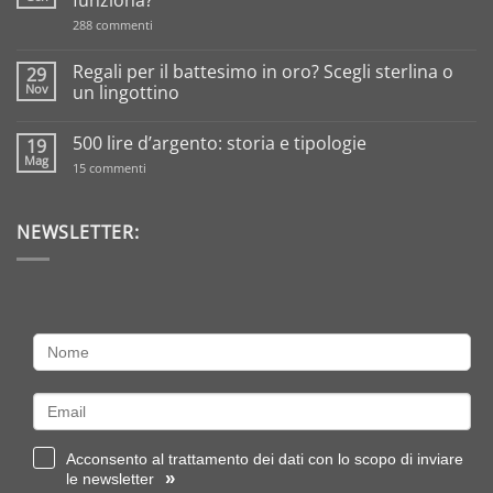
su
288 commenti
Tassazione
sull’oro
da
Regali per il battesimo in oro? Scegli sterlina o
29
investimento:
Nov
un lingottino
come
funziona?
Nessun
commento
500 lire d’argento: storia e tipologie
19
su
Regali
Mag
su
15 commenti
per
500
il
lire
battesimo
d’argento:
in
storia
NEWSLETTER:
oro?
e
Scegli
tipologie
sterlina
o
un
lingottino
Acconsento al trattamento dei dati con lo scopo di inviare
»
le newsletter