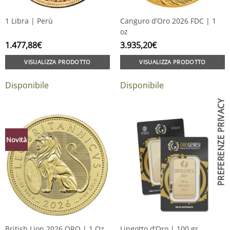
1 Libra | Perù
Canguro d’Oro 2026 FDC | 1
oz
1.477,88
€
3.935,20
€
VISUALIZZA PRODOTTO
VISUALIZZA PRODOTTO
Disponibile
Disponibile
Novità
British Lion 2026 ORO | 1 Oz
Lingotto d’Oro | 100 gr