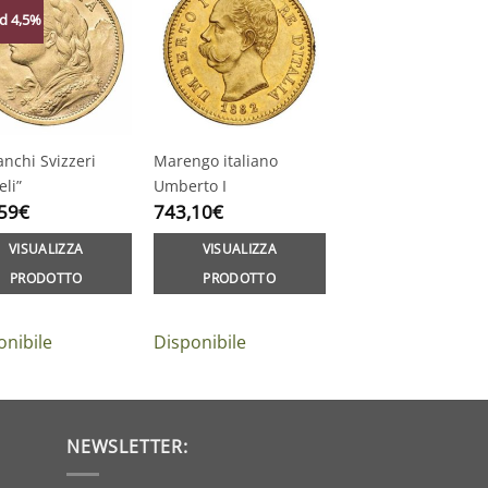
d 4,5%
anchi Svizzeri
Marengo italiano
eli”
Umberto I
59
€
743,10
€
VISUALIZZA
VISUALIZZA
PRODOTTO
PRODOTTO
onibile
Disponibile
NEWSLETTER: