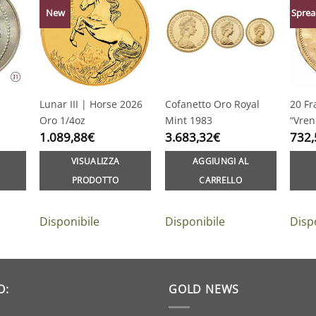
New
Sprea
Lunar III | Horse 2026
Cofanetto Oro Royal
20 Fr
Oro 1/4oz
Mint 1983
“Vren
1.089,88
€
3.683,32
€
732,
VISUALIZZA
AGGIUNGI AL
PRODOTTO
CARRELLO
Disponibile
Disponibile
Disp
O:
GOLD NEWS