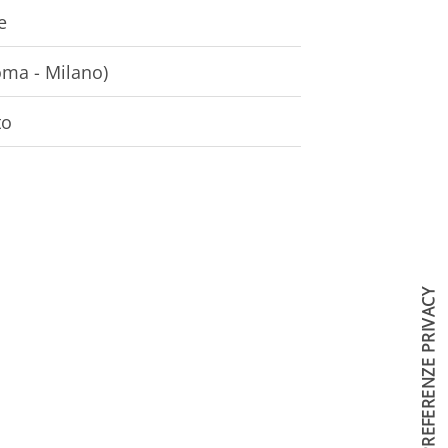
e
oma - Milano)
to