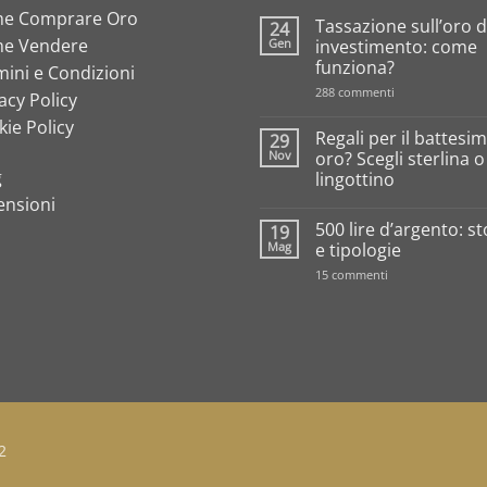
e Comprare Oro
Tassazione sull’oro 
24
e Vendere
Gen
investimento: come
funziona?
ini e Condizioni
su
288 commenti
acy Policy
Tassazione
sull’oro
ie Policy
da
Regali per il battesim
29
investimento:
Nov
oro? Scegli sterlina 
come
g
lingottino
funziona?
ensioni
Nessun
commento
500 lire d’argento: st
19
su
Regali
Mag
e tipologie
per
il
su
15 commenti
battesimo
500
in
lire
oro?
d’argento:
Scegli
storia
sterlina
e
o
tipologie
un
lingottino
2