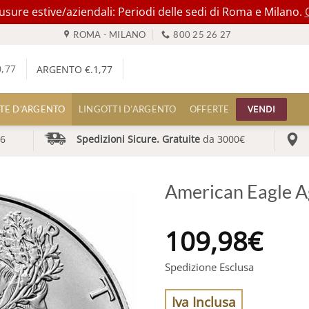
ure estive/aziendali: Periodi delle sedi di Roma e Milano.
ROMA - MILANO
800 25 26 27
0,77
ARGENTO €.
1,77
VENDI
TE D’ARGENTO
LINGOTTI D’ARGENTO
OFFERTE
6
Spedizioni Sicure. Gratuite
da 3000€
American Eagle A
109,98
€
Spedizione Esclusa
Iva Inclusa