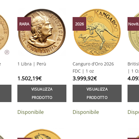
RARA
2026
Novit
e
1 Libra | Perù
Canguro d’Oro 2026
Briti
FDC | 1 oz
| 1 O
1.502,19
€
3.999,92
€
4.09
VISUALIZZA
VISUALIZZA
PRODOTTO
PRODOTTO
Disponibile
Disponibile
Disp