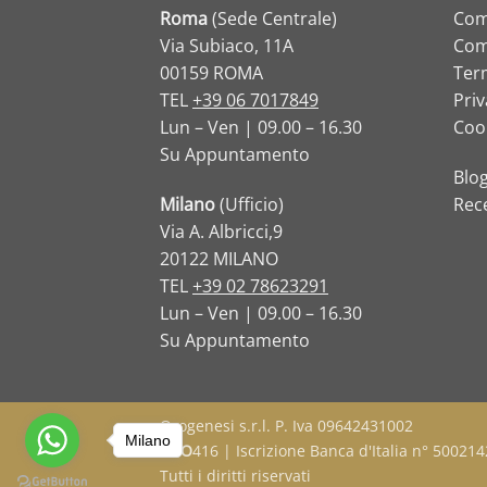
Roma
(Sede Centrale)
Com
Via Subiaco, 11A
Com
00159 ROMA
Term
TEL
+39 06 7017849
Priv
Lun – Ven | 09.00 – 16.30
Cook
Su Appuntamento
Blo
Milano
(Ufficio)
Rec
Via A. Albricci,9
20122 MILANO
TEL
+39 02 78623291
Lun – Ven | 09.00 – 16.30
Su Appuntamento
Orogenesi s.r.l. P. Iva 09642431002
Milano
OPO
416 | Iscrizione Banca d'Italia n° 500214
Tutti i diritti riservati