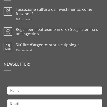
Tassazione sull’oro da investimento: come
24
Gen
funziona?
su
288 commenti
Tassazione
sull’oro
da
Regali per il battesimo in oro? Scegli sterlina o
29
investimento:
Nov
un lingottino
come
funziona?
Nessun
commento
500 lire d’argento: storia e tipologie
19
su
Regali
Mag
su
15 commenti
per
500
il
lire
battesimo
d’argento:
in
storia
NEWSLETTER:
oro?
e
Scegli
tipologie
sterlina
o
un
lingottino