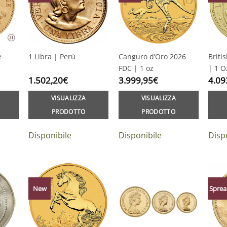
e
1 Libra | Perù
Canguro d’Oro 2026
Briti
FDC | 1 oz
| 1 O
1.502,20
€
3.999,95
€
4.09
VISUALIZZA
VISUALIZZA
PRODOTTO
PRODOTTO
Disponibile
Disponibile
Disp
New
Sprea