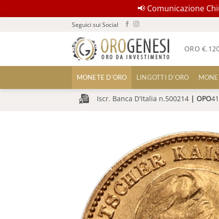
📢 Comunicazione Chius
Salta
Seguici sui Social
ai
contenuti
ORO €.
12
MONETE D’ORO
LINGOTTI D’ORO
MONE
Iscr. Banca D'Italia n.500214
|
OPO
41