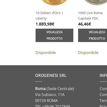
10 Dollari d’Oro |
1000 Lire Roma
Liberty
Capitale FDC
1.889,98
€
46,46
€
VISUALIZZA
VISUALIZZA
PRODOTTO
PRODOTTO
Disponibile
Disponibile
OROGENESI SRL
INF
Roma
(Sede Centrale)
Com
Via Subiaco, 11A
Com
00159 ROMA
Term
TEL
+39 06 7017849
Priv