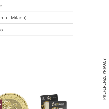
e
oma - Milano)
to
à