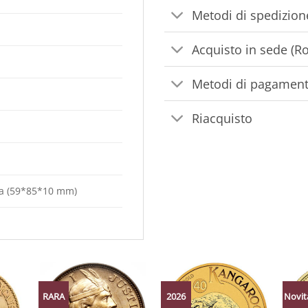
Metodi di spedizion
Acquisto in sede (R
Metodi di pagamen
Riacquisto
ata (59*85*10 mm)
RARA
2026
Novit