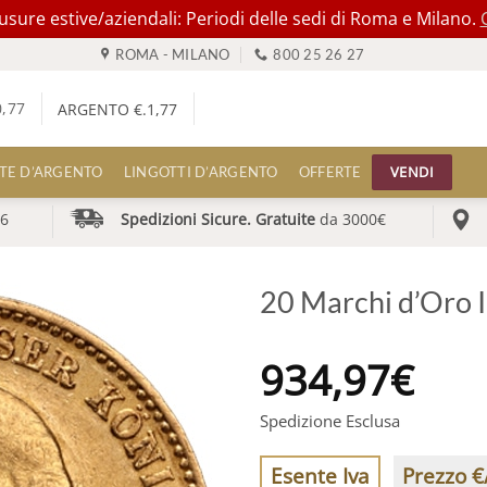
ure estive/aziendali: Periodi delle sedi di Roma e Milano.
ROMA - MILANO
800 25 26 27
0,77
ARGENTO €.
1,77
VENDI
TE D’ARGENTO
LINGOTTI D’ARGENTO
OFFERTE
6
Spedizioni Sicure. Gratuite
da 3000€
20 Marchi d’Oro I
934,97
€
Spedizione Esclusa
Esente Iva
Prezzo €