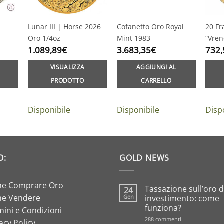
Lunar III | Horse 2026
Cofanetto Oro Royal
20 Fr
Oro 1/4oz
Mint 1983
“Vren
1.089,89
€
3.683,35
€
732,
VISUALIZZA
AGGIUNGI AL
PRODOTTO
CARRELLO
Disponibile
Disponibile
Disp
O:
GOLD NEWS
e Comprare Oro
Tassazione sull’oro 
24
e Vendere
Gen
investimento: come
funziona?
ini e Condizioni
su
288 commenti
acy Policy