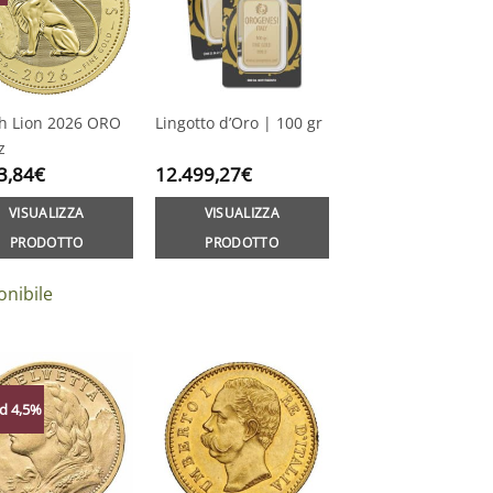
sh Lion 2026 ORO
Lingotto d’Oro | 100 gr
z
3,84
€
12.499,27
€
VISUALIZZA
VISUALIZZA
PRODOTTO
PRODOTTO
onibile
d 4,5%