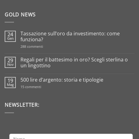
GOLD NEWS
Tassazione sull’oro da investimento: come
24
Gen
funziona?
su
288 commenti
Tassazione
sull’oro
da
Regali per il battesimo in oro? Scegli sterlina o
29
investimento:
Nov
un lingottino
come
funziona?
Nessun
commento
500 lire d’argento: storia e tipologie
19
su
Regali
Mag
su
15 commenti
per
500
il
lire
battesimo
d’argento:
in
storia
NEWSLETTER:
oro?
e
Scegli
tipologie
sterlina
o
un
lingottino