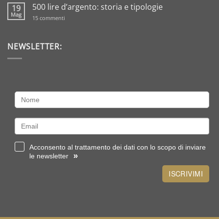
commento
500 lire d’argento: storia e tipologie
19
su
Regali
Mag
su
15 commenti
per
500
il
lire
battesimo
d’argento:
in
storia
NEWSLETTER:
oro?
e
Scegli
tipologie
sterlina
o
un
lingottino
Acconsento al trattamento dei dati con lo scopo di inviare
»
le newsletter
ISCRIVIMI