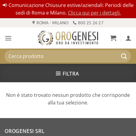
📢 Comunicazione Chiusure estive/aziendali: Periodi delle
sedi di Roma e Milano.
Clicca qui per i dettagli.
Salta
ROMA - MILANO
800 25 26 27
ai
contenuti
Cerca:
FILTRA
Non è stato trovato nessun prodotto che corrisponde
alla tua selezione.
OROGENESI SRL