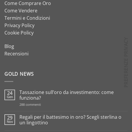
Come Comprare Oro
Come Vendere
Termini e Condizioni
Privacy Policy
Cookie Policy
Blog
Recensioni
GOLD NEWS
Tassazione sull’oro da investimento: come
24
Gen
funziona?
su
288 commenti
Tassazione
sull’oro
da
Regali per il battesimo in oro? Scegli sterlina o
29
investimento:
Nov
un lingottino
come
funziona?
Nessun