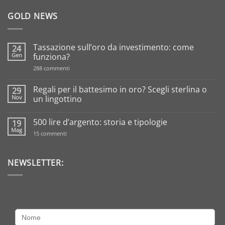
GOLD NEWS
Tassazione sull’oro da investimento: come
24
Gen
funziona?
su
288 commenti
Tassazione
sull’oro
da
Regali per il battesimo in oro? Scegli sterlina o
29
investimento:
Nov
un lingottino
come
funziona?
Nessun
commento
500 lire d’argento: storia e tipologie
19
su
Regali
Mag
su
15 commenti
per
500
il
lire
battesimo
d’argento:
in
storia
NEWSLETTER:
oro?
e
Scegli
tipologie
sterlina
o
un
lingottino