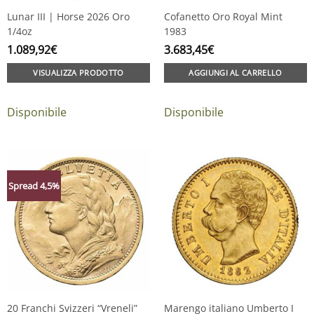
Lunar III | Horse 2026 Oro
Cofanetto Oro Royal Mint
1/4oz
1983
1.089,92
€
3.683,45
€
VISUALIZZA PRODOTTO
AGGIUNGI AL CARRELLO
Disponibile
Disponibile
Spread 4,5%
20 Franchi Svizzeri “Vreneli”
Marengo italiano Umberto I