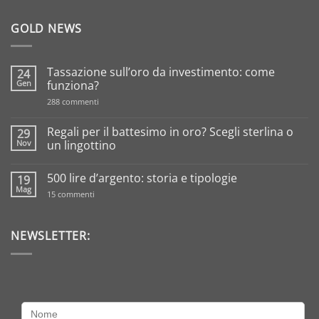
GOLD NEWS
Tassazione sull’oro da investimento: come
24
Gen
funziona?
su
288 commenti
Tassazione
sull’oro
da
Regali per il battesimo in oro? Scegli sterlina o
29
investimento:
Nov
un lingottino
come
funziona?
Nessun
commento
500 lire d’argento: storia e tipologie
19
su
Regali
Mag
su
15 commenti
per
500
il
lire
battesimo
d’argento:
in
storia
NEWSLETTER:
oro?
e
Scegli
tipologie
sterlina
o
un
lingottino