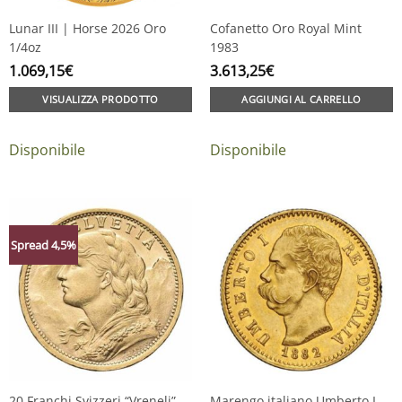
Lunar III | Horse 2026 Oro
Cofanetto Oro Royal Mint
1/4oz
1983
1.069,15
€
3.613,25
€
VISUALIZZA PRODOTTO
AGGIUNGI AL CARRELLO
Disponibile
Disponibile
Spread 4,5%
20 Franchi Svizzeri “Vreneli”
Marengo italiano Umberto I