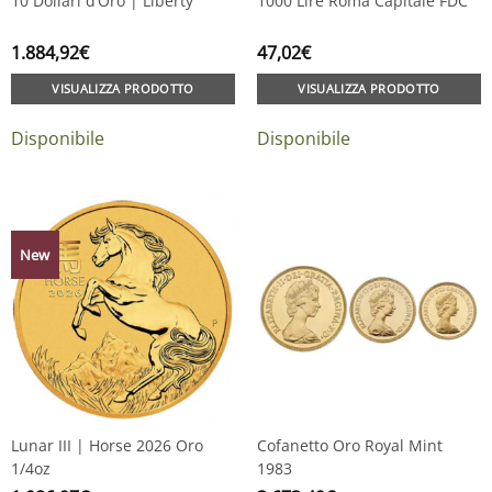
10 Dollari d’Oro | Liberty
1000 Lire Roma Capitale FDC
1.884,92
€
47,02
€
VISUALIZZA PRODOTTO
VISUALIZZA PRODOTTO
Disponibile
Disponibile
New
Lunar III | Horse 2026 Oro
Cofanetto Oro Royal Mint
1/4oz
1983