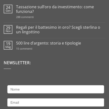
Tassazione sull’oro da investimento: come
24
Gen
funziona?
su
288 commenti
Tassazione
sull’oro
da
Regali per il battesimo in oro? Scegli sterlina o
29
investimento:
Nov
un lingottino
come
funziona?
Nessun
commento
500 lire d’argento: storia e tipologie
19
su
Regali
Mag
su
15 commenti
per
500
il
lire
battesimo
d’argento:
in
storia
NEWSLETTER:
oro?
e
Scegli
tipologie
sterlina
o
un
lingottino