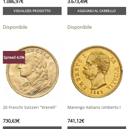
1.086,97
€
3.673,49
€
VISUALIZZA PRODOTTO
AGGIUNGI AL CARRELLO
Disponibile
Disponibile
Spread 4,5%
20 Franchi Svizzeri “Vreneli”
Marengo italiano Umberto I
730,63
€
741,12
€