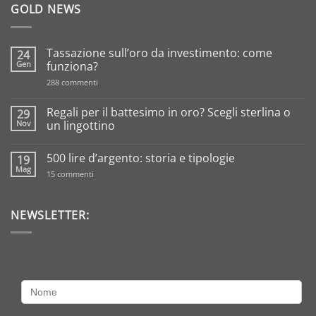
GOLD NEWS
Tassazione sull’oro da investimento: come
24
Gen
funziona?
su
288 commenti
Tassazione
sull’oro
da
Regali per il battesimo in oro? Scegli sterlina o
29
investimento:
Nov
un lingottino
come
funziona?
Nessun
commento
500 lire d’argento: storia e tipologie
19
su
Regali
Mag
su
15 commenti
per
500
il
lire
battesimo
d’argento:
in
storia
NEWSLETTER:
oro?
e
Scegli
tipologie
sterlina
o
un
lingottino