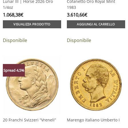
Lunar III | Horse 2026 Oro
Cofanetto Oro Royal Mint
1/4oz
1983
1.068,38
€
3.610,66
€
VISUALIZZA PRODOTTO
AGGIUNGI AL CARRELLO
Disponibile
Disponibile
Spread 4,5%
20 Franchi Svizzeri “Vreneli”
Marengo italiano Umberto I