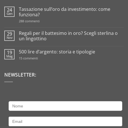
Tassazione sull’oro da investimento: come
24
Gen
funziona?
su
288 commenti
Tassazione
sull’oro
da
Regali per il battesimo in oro? Scegli sterlina o
29
investimento:
Nov
un lingottino
come
funziona?
Nessun
commento
500 lire d’argento: storia e tipologie
19
su
Regali
Mag
su
15 commenti
per
500
il
lire
battesimo
d’argento:
in
storia
NEWSLETTER:
oro?
e
Scegli
tipologie
sterlina
o
un
lingottino