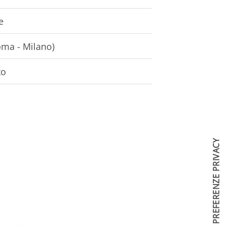
e
oma - Milano)
to