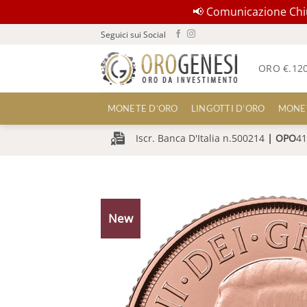
📢 Comunicazione Chius
Salta
Seguici sui Social
ai
contenuti
ORO €.
12
MONETE D’ORO
LINGOTTI D’ORO
MONE
Iscr. Banca D'Italia n.500214
|
OPO
41
New