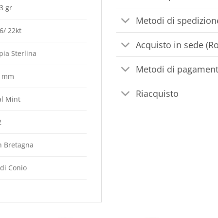
3 gr
Metodi di spedizion
6/ 22kt
Acquisto in sede (R
ia Sterlina
Metodi di pagamen
4 mm
Riacquisto
l Mint
2
n Bretagna
 di Conio