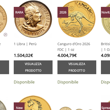
RARA
2026
Novit
e
1 Libra | Perù
Canguro d’Oro 2026
Briti
FDC | 1 oz
| 1 O
1.504,02
€
4.004,79
€
4.09
VISUALIZZA
VISUALIZZA
PRODOTTO
PRODOTTO
Disponibile
Disponibile
Disp
New
Sprea