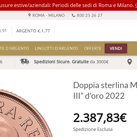
ure estive/aziendali: Periodi delle sedi di Roma e Milano.
ROMA - MILANO
800 25 26 27
0,91
ARGENTO €.
1,77
VENDI
TE D’ARGENTO
LINGOTTI D’ARGENTO
OFFERTE
6
Spedizioni Sicure. Gratuite
da 3000€
Doppia sterlina M
III” d’oro 2022
2.387,83
€
Spedizione Esclusa