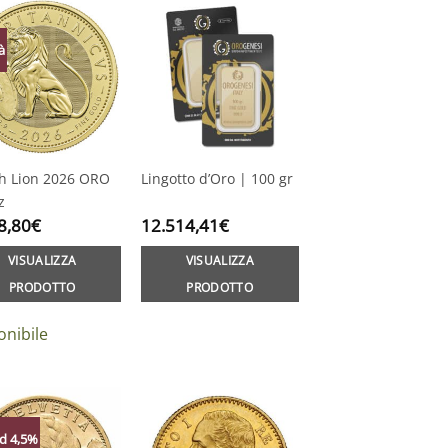
à
sh Lion 2026 ORO
Lingotto d’Oro | 100 gr
z
8,80
€
12.514,41
€
VISUALIZZA
VISUALIZZA
PRODOTTO
PRODOTTO
onibile
d 4,5%