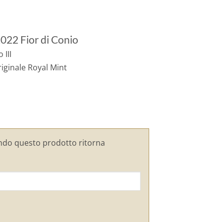
2022 Fior di Conio
 III
riginale Royal Mint
ndo questo prodotto ritorna