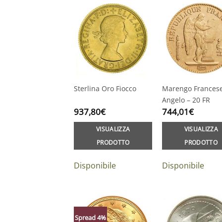
Sterlina Oro Fiocco
Marengo Frances
Angelo – 20 FR
937,80
€
744,01
€
VISUALIZZA
VISUALIZZA
PRODOTTO
PRODOTTO
Disponibile
Disponibile
Spread 4%