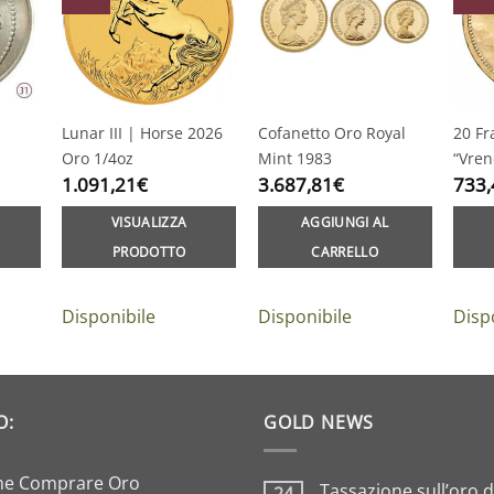
Lunar III | Horse 2026
Cofanetto Oro Royal
20 Fr
Oro 1/4oz
Mint 1983
“Vren
1.091,21
€
3.687,81
€
733,
VISUALIZZA
AGGIUNGI AL
PRODOTTO
CARRELLO
Disponibile
Disponibile
Disp
O:
GOLD NEWS
e Comprare Oro
Tassazione sull’oro 
24