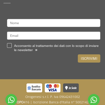
tipologie
sterlina
o
un
lingottino
Acconsento al trattamento dei dati con lo scopo di inviare
»
le newsletter
ISCRIVIMI
Orogenesi s.r.l. P. Iva 09642431002
OPO
416 | Iscrizione Banca d'Italia n° 5002142