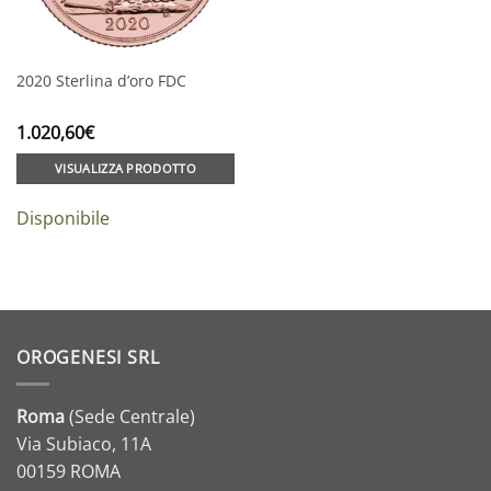
2020 Sterlina d’oro FDC
1.020,60
€
VISUALIZZA PRODOTTO
Disponibile
OROGENESI SRL
Roma
(Sede Centrale)
Via Subiaco, 11A
00159 ROMA