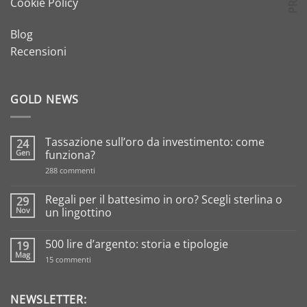
Cookie Policy
Blog
Recensioni
GOLD NEWS
Tassazione sull’oro da investimento: come
24
Gen
funziona?
su
288 commenti
Tassazione
sull’oro
da
Regali per il battesimo in oro? Scegli sterlina o
29
investimento:
Nov
un lingottino
come
funziona?
Nessun
commento
500 lire d’argento: storia e tipologie
19
su
Regali
Mag
su
15 commenti
per
500
il
lire
battesimo
d’argento:
in
storia
NEWSLETTER:
oro?
e
Scegli