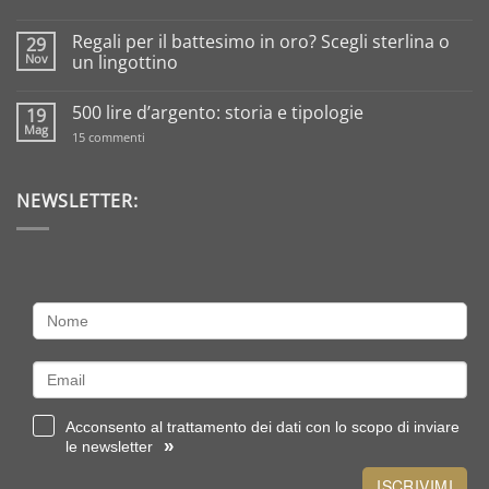
Tassazione
sull’oro
da
Regali per il battesimo in oro? Scegli sterlina o
29
investimento:
Nov
un lingottino
come
funziona?
Nessun
commento
500 lire d’argento: storia e tipologie
19
su
Regali
Mag
su
15 commenti
per
500
il
lire
battesimo
d’argento:
in
storia
NEWSLETTER:
oro?
e
Scegli
tipologie
sterlina
o
un
lingottino
Acconsento al trattamento dei dati con lo scopo di inviare
»
le newsletter
ISCRIVIMI