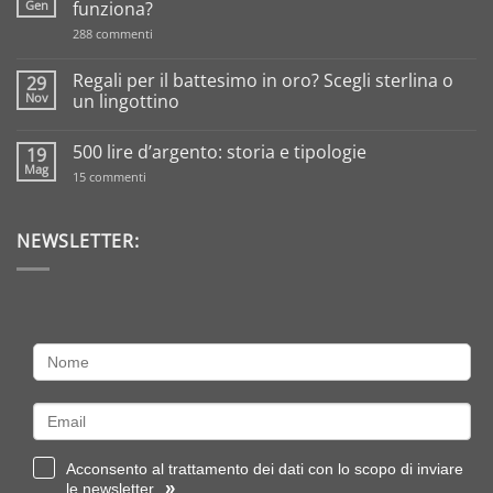
Gen
funziona?
su
288 commenti
Tassazione
sull’oro
da
Regali per il battesimo in oro? Scegli sterlina o
29
investimento:
Nov
un lingottino
come
funziona?
Nessun
commento
500 lire d’argento: storia e tipologie
19
su
Regali
Mag
su
15 commenti
per
500
il
lire
battesimo
d’argento:
in
storia
NEWSLETTER:
oro?
e
Scegli
tipologie
sterlina
o
un
lingottino
Acconsento al trattamento dei dati con lo scopo di inviare
»
le newsletter