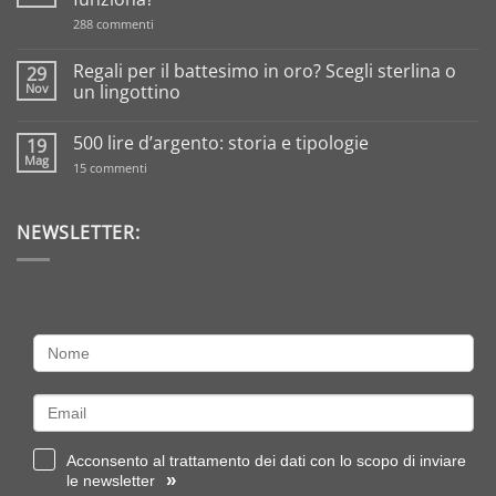
su
288 commenti
Tassazione
sull’oro
da
Regali per il battesimo in oro? Scegli sterlina o
29
investimento:
Nov
un lingottino
come
funziona?
Nessun
commento
500 lire d’argento: storia e tipologie
19
su
Regali
Mag
su
15 commenti
per
500
il
lire
battesimo
d’argento:
in
storia
NEWSLETTER:
oro?
e
Scegli
tipologie
sterlina
o
un
lingottino
Acconsento al trattamento dei dati con lo scopo di inviare
»
le newsletter