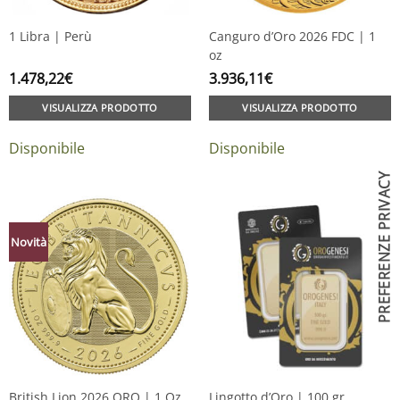
1 Libra | Perù
Canguro d’Oro 2026 FDC | 1
oz
1.478,22
€
3.936,11
€
VISUALIZZA PRODOTTO
VISUALIZZA PRODOTTO
Disponibile
Disponibile
Novità
British Lion 2026 ORO | 1 Oz
Lingotto d’Oro | 100 gr