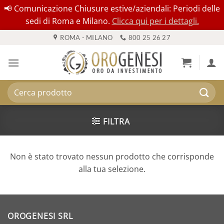
📢 Comunicazione Chiusure estive/aziendali: Periodi delle
sedi di Roma e Milano.
Clicca qui per i dettagli.
Salta
ROMA - MILANO
800 25 26 27
ai
contenuti
Cerca:
FILTRA
Non è stato trovato nessun prodotto che corrisponde
alla tua selezione.
OROGENESI SRL