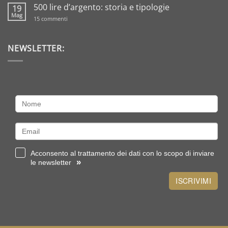
commento
500 lire d’argento: storia e tipologie
19
su
Regali
Mag
su
15 commenti
per
500
il
lire
battesimo
d’argento:
in
storia
NEWSLETTER:
oro?
e
Scegli
tipologie
sterlina
o
un
lingottino
Acconsento al trattamento dei dati con lo scopo di inviare
»
le newsletter
ISCRIVIMI