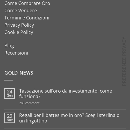
Come Comprare Oro
Come Vendere
Termini e Condizioni
Privacy Policy
Cookie Policy
Blog
Recensioni
GOLD NEWS
Tassazione sull’oro da investimento: come
24
Gen
funziona?
su
288 commenti
Tassazione
sull’oro
da
Regali per il battesimo in oro? Scegli sterlina o
29
investimento:
Nov
un lingottino
come
funziona?
Nessun