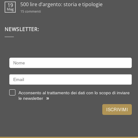
commento
500 lire d’argento: storia e tipologie
19
su
Regali
Mag
su
15 commenti
per
500
il
lire
battesimo
d’argento:
in
storia
NEWSLETTER:
oro?
e
Scegli
tipologie
sterlina
o
un
lingottino
Acconsento al trattamento dei dati con lo scopo di inviare
»
le newsletter
ISCRIVIMI