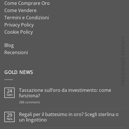
Come Comprare Oro
Come Vendere
Termini e Condizioni
Privacy Policy
Cookie Policy
Blog
Recensioni
GOLD NEWS
Tassazione sull’oro da investimento: come
24
Gen
funziona?
su
288 commenti
Tassazione
sull’oro
da
Regali per il battesimo in oro? Scegli sterlina o
29
investimento:
Nov
un lingottino
come
funziona?
Nessun