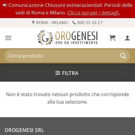
📢 Comunicazione Chiusure estive/aziendali: Periodi delle
sedi di Roma e Milano.
Clicca qui per i dettagli.
Salta
ROMA - MILANO
800 25 26 27
ai
contenuti
Cerca:
FILTRA
Non è stato trovato nessun prodotto che corrisponde
alla tua selezione.
OROGENESI SRL