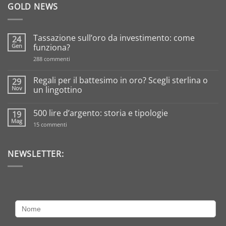
GOLD NEWS
Tassazione sull’oro da investimento: come
24
Gen
funziona?
su
288 commenti
Tassazione
sull’oro
da
Regali per il battesimo in oro? Scegli sterlina o
29
investimento:
Nov
un lingottino
come
funziona?
Nessun
commento
500 lire d’argento: storia e tipologie
19
su
Regali
Mag
su
15 commenti
per
500
il
lire
battesimo
d’argento:
in
storia
NEWSLETTER:
oro?
e
Scegli
tipologie
sterlina
o
un
lingottino