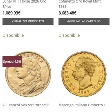
Lunar III | Horse 2026 Oro
Cofanetto Oro Royal Mint
1/4oz
1983
1.089,93
€
3.683,48
€
VISUALIZZA PRODOTTO
AGGIUNGI AL CARRELLO
Disponibile
Disponibile
Spread 4,5%
20 Franchi Svizzeri “Vreneli”
Marengo italiano Umberto I