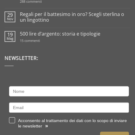
su
288 commenti
Tassazione
sull’oro
da
Regali per il battesimo in oro? Scegli sterlina o
29
investimento:
Nov
un lingottino
come
funziona?
Nessun
commento
500 lire d’argento: storia e tipologie
19
su
Regali
Mag
su
15 commenti
per
500
il
lire
battesimo
d’argento:
in
storia
NEWSLETTER:
oro?
e
Scegli
tipologie
sterlina
o
un
lingottino
Acconsento al trattamento dei dati con lo scopo di inviare
»
le newsletter