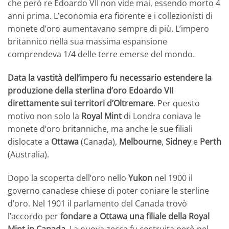
che però re Edoardo VII non vide mai, essendo morto 4
anni prima. L’economia era fiorente e i collezionisti di
monete d’oro aumentavano sempre di più. L’impero
britannico nella sua massima espansione
comprendeva 1/4 delle terre emerse del mondo.
Data la vastità dell’impero fu necessario estendere la
produzione della sterlina d’oro Edoardo VII
direttamente sui territori d’Oltremare
. Per questo
motivo non solo la
Royal Mint
di Londra coniava le
monete d’oro britanniche, ma anche le sue filiali
dislocate a
Ottawa
(Canada),
Melbourne
,
Sidney
e
Perth
(Australia).
Dopo la scoperta dell’oro nello
Yukon
nel 1900 il
governo canadese chiese di poter coniare le sterline
d’oro. Nel 1901 il parlamento del Canada trovò
l’accordo per
fondare a Ottawa una filiale della Royal
Mint in Canada
. La nuova zecca fu costruita però nel