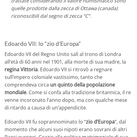
trattate considerando il valore numismatico sono
quelle prodotte dalla zecca di Ottawa (canada)
riconoscibili dal segno di zecca “C”.
Edoardo VII: lo “zio d’Europa”
Edoardo VII del Regno Unito salì al trono di Londra
all’età di 60 anni nel 1901, alla morte di sua madre, la
regina Vittoria
. Edoardo VII si ritrovò a regnare
sull’impero coloniale vastissimo, tanto che
comprendeva circa
un quinto della popolazione
mondiale
. Come si confa alla tradizione britannica, il re
venne incoronato l’anno dopo, ma con qualche mese
di ritardo a causa di un’appendicite.
Edoardo VII fu soprannominato lo “
zio d’Europa
“, dal
momento che alcuni suoi nipoti erano sovrani di altri
Paesi europei. Grazie alla politica matrimoniale di sua