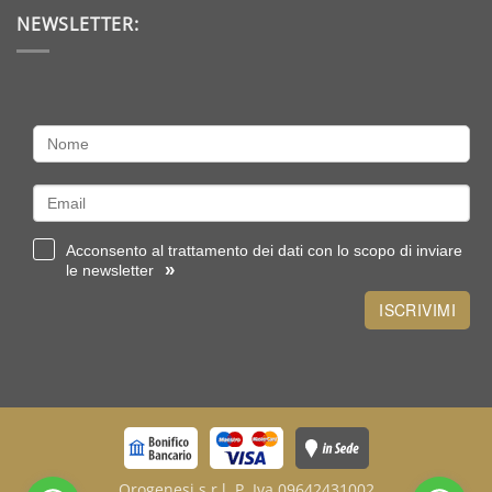
d’argento:
in
storia
NEWSLETTER:
oro?
e
Scegli
tipologie
sterlina
o
un
lingottino
Acconsento al trattamento dei dati con lo scopo di inviare
»
le newsletter
ISCRIVIMI
Orogenesi s.r.l. P. Iva 09642431002