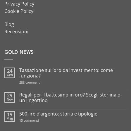
Privacy Policy
Cookie Policy
Blog
Recensioni
GOLD NEWS
Tassazione sull’oro da investimento: come
24
Gen
funziona?
su
288 commenti
Tassazione
sull’oro
da
Regali per il battesimo in oro? Scegli sterlina o
29
investimento:
Nov
un lingottino
come
funziona?
Nessun
commento
500 lire d’argento: storia e tipologie
19
su
Regali
Mag
su
15 commenti
per
500
il
lire
battesimo